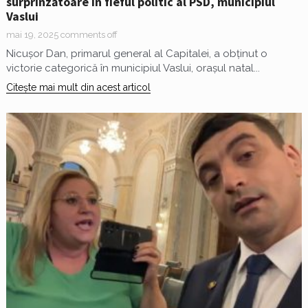
surprinzătoare în fieful politic al PSD, municipiul
Vaslui
mai 19, 2025
comments off
Nicușor Dan, primarul general al Capitalei, a obținut o
victorie categorică în municipiul Vaslui, orașul natal...
Citește mai mult din acest articol