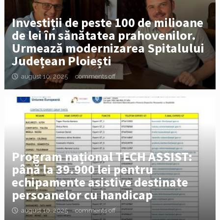
Investiții de peste 100 de milioane
de lei în sănătatea prahovenilor.
Urmează modernizarea Spitalului
Județean Ploiești
august 10, 2025
comments off
Program național TECH ASSIST:
până la 39.900 lei pentru
echipamente asistive destinate
persoanelor cu handicap
august 10, 2025
comments off