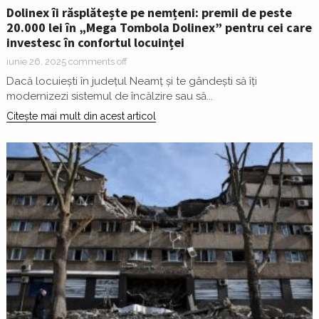
Dolinex îi răsplătește pe nemțeni: premii de peste
20.000 lei în „Mega Tombola Dolinex” pentru cei care
investesc în confortul locuinței
iunie 26, 2025
comments off
Dacă locuiești în județul Neamț și te gândești să îți
modernizezi sistemul de încălzire sau să...
Citește mai mult din acest articol