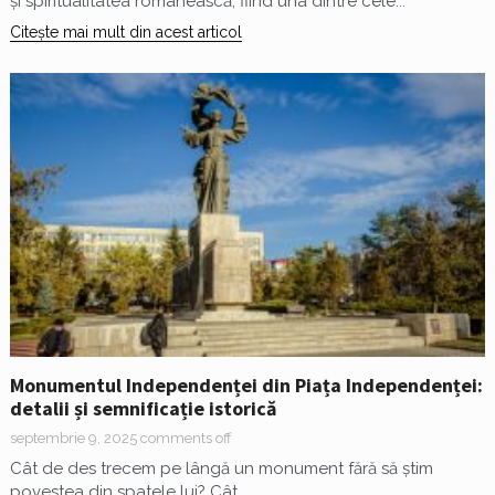
și spiritualitatea românească, fiind una dintre cele...
Citește mai mult din acest articol
Monumentul Independenței din Piața Independenței:
detalii și semnificație istorică
septembrie 9, 2025
comments off
Cât de des trecem pe lângă un monument fără să știm
povestea din spatele lui? Cât...