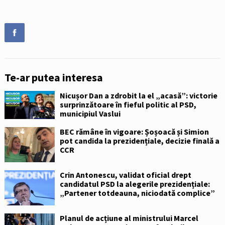
Te-ar putea interesa
Nicușor Dan a zdrobit la el „acasă”: victorie
surprinzătoare în fieful politic al PSD,
municipiul Vaslui
BEC rămâne în vigoare: Șoșoacă și Simion
pot candida la prezidențiale, decizie finală a
CCR
Crin Antonescu, validat oficial drept
candidatul PSD la alegerile prezidențiale:
„Partener totdeauna, niciodată complice”
Planul de acțiune al ministrului Marcel