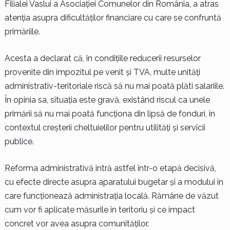
Filialei Vaslui a Asociației Comunelor din România, a atras
atenția asupra dificultăților financiare cu care se confruntă
primăriile.
Acesta a declarat că, în condițiile reducerii resurselor
provenite din impozitul pe venit și TVA, multe unități
administrativ-teritoriale riscă să nu mai poată plăti salariile.
În opinia sa, situația este gravă, existând riscul ca unele
primării să nu mai poată funcționa din lipsă de fonduri, în
contextul creșterii cheltuielilor pentru utilități și servicii
publice.
Reforma administrativă intră astfel într-o etapă decisivă,
cu efecte directe asupra aparatului bugetar și a modului în
care funcționează administrația locală. Rămâne de văzut
cum vor fi aplicate măsurile în teritoriu și ce impact
concret vor avea asupra comunităților.