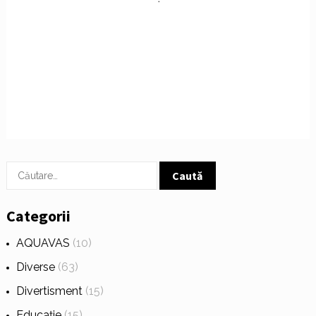
Caută
după:
Categorii
AQUAVAS
(10)
Diverse
(63)
Divertisment
(15)
Educație
(15)