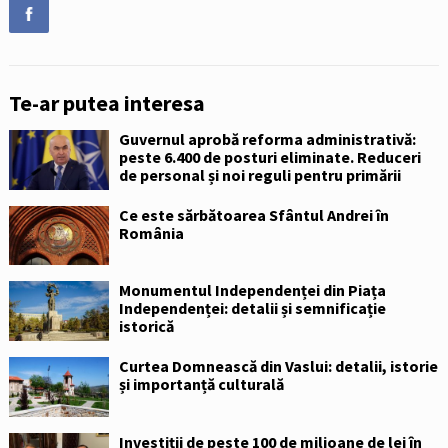
Te-ar putea interesa
Guvernul aprobă reforma administrativă:
peste 6.400 de posturi eliminate. Reduceri
de personal și noi reguli pentru primării
Ce este sărbătoarea Sfântul Andrei în
România
Monumentul Independenței din Piața
Independenței: detalii și semnificație
istorică
Curtea Domnească din Vaslui: detalii, istorie
și importanță culturală
Investiții de peste 100 de milioane de lei în