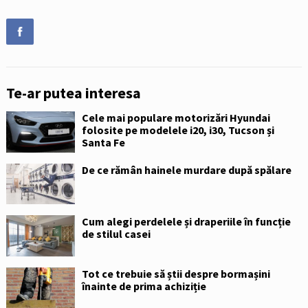
Te-ar putea interesa
Cele mai populare motorizări Hyundai
folosite pe modelele i20, i30, Tucson și
Santa Fe
De ce rămân hainele murdare după spălare
Cum alegi perdelele și draperiile în funcție
de stilul casei
Tot ce trebuie să știi despre bormașini
înainte de prima achiziție