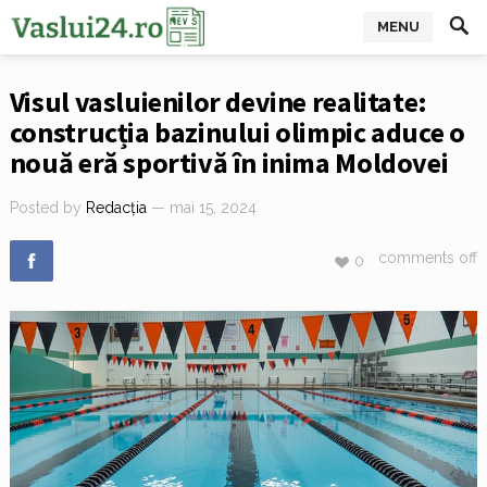
MENU
Visul vasluienilor devine realitate:
construcția bazinului olimpic aduce o
nouă eră sportivă în inima Moldovei
Posted by
Redacția
— mai 15, 2024
comments off
0