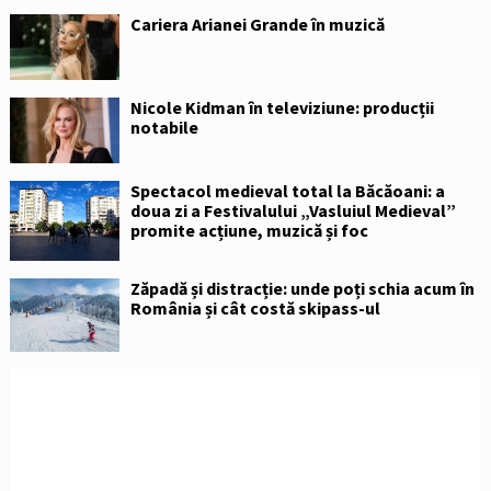
Cariera Arianei Grande în muzică
Nicole Kidman în televiziune: producții
notabile
Spectacol medieval total la Băcăoani: a
doua zi a Festivalului „Vasluiul Medieval”
promite acțiune, muzică și foc
Zăpadă și distracție: unde poți schia acum în
România și cât costă skipass-ul