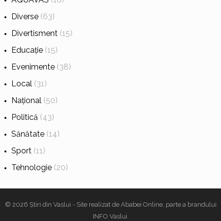
Diverse
(63)
Divertisment
(15)
Educație
(15)
Evenimente
(38)
Local
(31)
Național
(50)
Politică
(43)
Sănătate
(14)
Sport
(11)
Tehnologie
(20)
© 2026
Știri din Vaslui
- Site realizat de
Ababei Online
, parte a brandului
INFO Vaslui
.