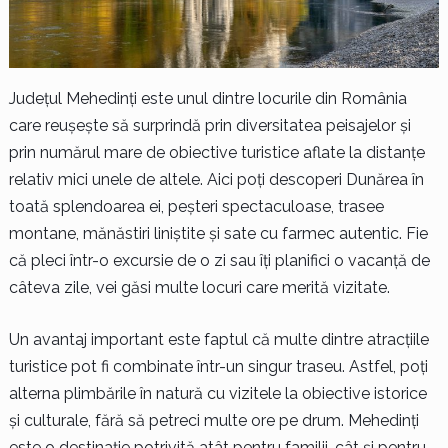
Județul Mehedinți este unul dintre locurile din România
care reușește să surprindă prin diversitatea peisajelor și
prin numărul mare de obiective turistice aflate la distanțe
relativ mici unele de altele. Aici poți descoperi Dunărea în
toată splendoarea ei, peșteri spectaculoase, trasee
montane, mănăstiri liniștite și sate cu farmec autentic. Fie
că pleci într-o excursie de o zi sau îți planifici o vacanță de
câteva zile, vei găsi multe locuri care merită vizitate.
Un avantaj important este faptul că multe dintre atracțiile
turistice pot fi combinate într-un singur traseu. Astfel, poți
alterna plimbările în natură cu vizitele la obiective istorice
și culturale, fără să petreci multe ore pe drum. Mehedinți
este o destinație potrivită atât pentru familii, cât și pentru