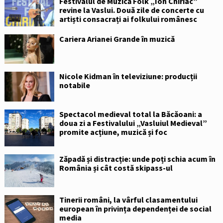
Festivalul de Muzică Folk „Ion Chiriac”
revine la Vaslui. Două zile de concerte cu
artiști consacrați ai folkului românesc
Cariera Arianei Grande în muzică
Nicole Kidman în televiziune: producții
notabile
Spectacol medieval total la Băcăoani: a
doua zi a Festivalului „Vasluiul Medieval”
promite acțiune, muzică și foc
Zăpadă și distracție: unde poți schia acum în
România și cât costă skipass-ul
Tinerii români, la vârful clasamentului
european în privința dependenței de social
media