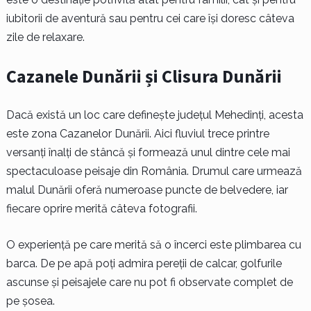
iubitorii de aventură sau pentru cei care își doresc câteva
zile de relaxare.
Cazanele Dunării și Clisura Dunării
Dacă există un loc care definește județul Mehedinți, acesta
este zona Cazanelor Dunării. Aici fluviul trece printre
versanți înalți de stâncă și formează unul dintre cele mai
spectaculoase peisaje din România. Drumul care urmează
malul Dunării oferă numeroase puncte de belvedere, iar
fiecare oprire merită câteva fotografii.
O experiență pe care merită să o încerci este plimbarea cu
barca. De pe apă poți admira pereții de calcar, golfurile
ascunse și peisajele care nu pot fi observate complet de
pe șosea.