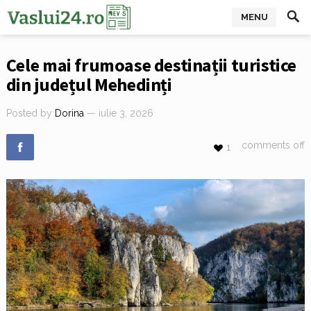
MENU
Cele mai frumoase destinații turistice
din județul Mehedinți
Posted by
Dorina
— iulie 3, 2026
comments off
1