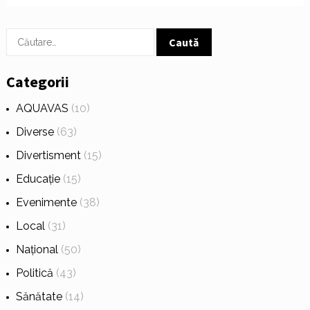
Caută
după:
Categorii
AQUAVAS
(10)
Diverse
(63)
Divertisment
(15)
Educație
(15)
Evenimente
(38)
Local
(31)
Național
(50)
Politică
(43)
Sănătate
(14)