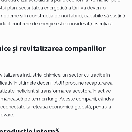
i plan, securitatea energetică a țării va deveni o
 moderne și în construcția de noi fabrici, capabile să susțină
ducției interne de energie este considerată esențială
ice și revitalizarea companiilor
italizarea industriei chimice, un sector cu tradiție în
ficativ în ultimele decenii. AUR propune recapturarea
izate ineficient și transformarea acestora în active
 românească pe termen lung. Aceste companii, cândva
e reconectate la rețeaua economică globală, pentru a
novare.
 producție internă