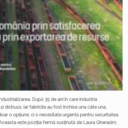
dustrializarea. După 35 de ani în care industria
istrusă, iar fabricile au fost închise una câte una,
 doar o opțiune, ci o necesitate urgentă pentru securitatea
 Aceasta este poziția fermă susținută de Laura Gherasim,