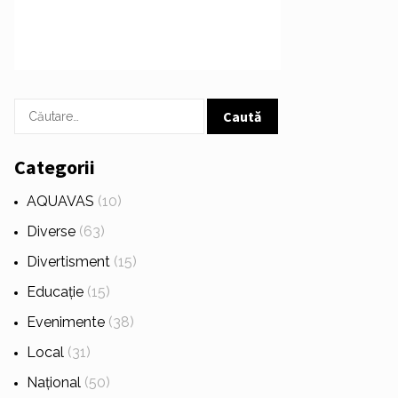
Caută
după:
Categorii
AQUAVAS
(10)
Diverse
(63)
Divertisment
(15)
Educație
(15)
Evenimente
(38)
Local
(31)
Național
(50)