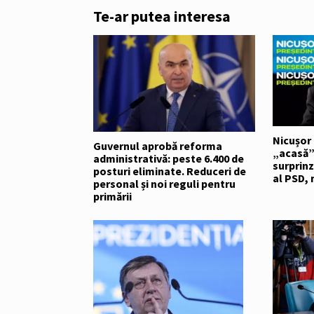
Te-ar putea interesa
Nicușor 
Guvernul aprobă reforma
„acasă”:
administrativă: peste 6.400 de
surprinz
posturi eliminate. Reduceri de
al PSD, 
personal și noi reguli pentru
primării