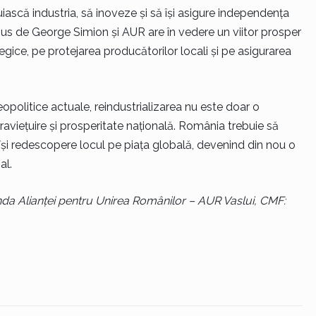
scă industria, să inoveze și să își asigure independența
pus de George Simion și AUR are în vedere un viitor prosper
tegice, pe protejarea producătorilor locali și pe asigurarea
eopolitice actuale, reindustrializarea nu este doar o
raviețuire și prosperitate națională. România trebuie să
își redescopere locul pe piața globală, devenind din nou o
al.
da Alianței pentru Unirea Românilor – AUR Vaslui, CMF: