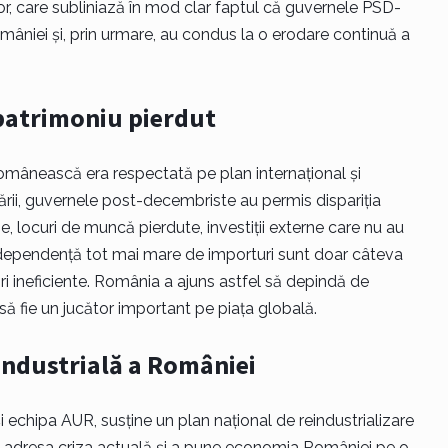
r, care subliniază în mod clar faptul că guvernele PSD-
mâniei și, prin urmare, au condus la o erodare continuă a
patrimoniu pierdut
mânească era respectată pe plan internațional și
țării, guvernele post-decembriste au permis dispariția
se, locuri de muncă pierdute, investiții externe care nu au
i o dependență tot mai mare de importuri sunt doar câteva
ri ineficiente. România a ajuns astfel să depindă de
să fie un jucător important pe piața globală.
industrială a României
 echipa AUR, susține un plan național de reindustrializare
 adresa criza actuală și a pune economia României pe o