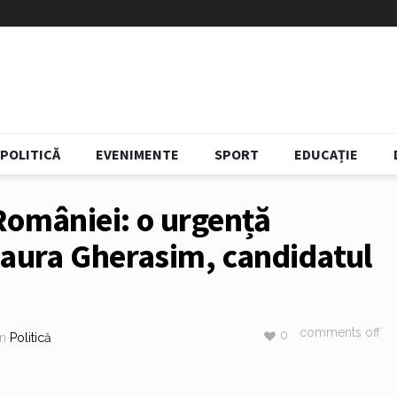
POLITICĂ
EVENIMENTE
SPORT
EDUCAȚIE
României: o urgență
Laura Gherasim, candidatul
comments off
0
in
Politică