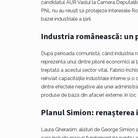
candidatul AUR Vaslui la Camera Deputațilo
PNL nu au reușit să protejeze interesele Ro
bazei industriale a țării.
Industria românească: un 
După perioada comunistă, când industria ro
reprezenta unul dintre pilonii economici ai 
treptată a acestui sector vital. Fabrici închi
reînviat capacitățile industriale interne ș
dintre efectele negative ale unei administră
produse de bază din afaceri externe, în loc 
Planul Simion: renașterea 
Laura Gherasim, alături de George Simion și
care include măsuri fundamentale pentru a