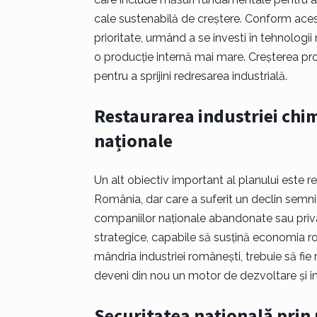
cale sustenabilă de creștere. Conform acestu
prioritate, urmând a se investi în tehnologii
o producție internă mai mare. Creșterea pro
pentru a sprijini redresarea industrială.
Restaurarea industriei chim
naționale
Un alt obiectiv important al planului este rev
România, dar care a suferit un declin semni
companiilor naționale abandonate sau privat
strategice, capabile să susțină economia
mândria industriei românești, trebuie să fi
deveni din nou un motor de dezvoltare și i
Securitatea națională prin