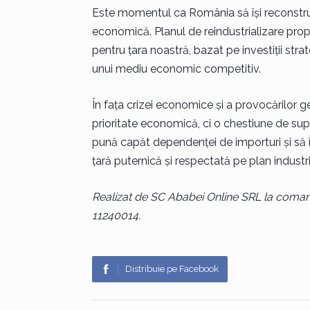
Este momentul ca România să își reconstruia
economică. Planul de reindustrializare pro
pentru țara noastră, bazat pe investiții stra
unui mediu economic competitiv.
În fața crizei economice și a provocărilor g
prioritate economică, ci o chestiune de sup
pună capăt dependenței de importuri și să 
țară puternică și respectată pe plan industri
Realizat de SC Ababei Online SRL la coman
11240014.
Distribuie pe Facebook