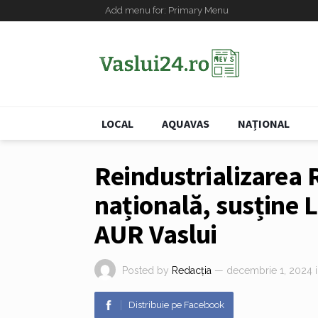
Add menu for: Primary Menu
LOCAL
AQUAVAS
NAȚIONAL
Reindustrializarea 
națională, susține 
AUR Vaslui
Posted by
Redacția
— decembrie 1, 2024
Distribuie pe Facebook