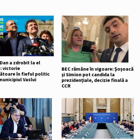
Dan a zdrobit la el
 victorie
BEC rămâne în vigoare: Șoșoacă
ătoare în fieful politic
și Simion pot candida la
municipiul Vaslui
prezidențiale, decizie finală a
CCR