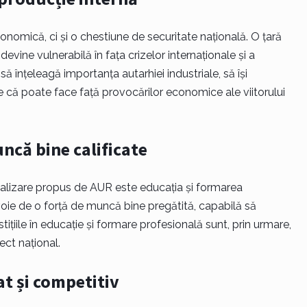
onomică, ci și o chestiune de securitate națională. O țară
vine vulnerabilă în fața crizelor internaționale și a
să înțeleagă importanța autarhiei industriale, să își
re că poate face față provocărilor economice ale viitorului
ncă bine calificate
trializare propus de AUR este educația și formarea
oie de o forță de muncă bine pregătită, capabilă să
stițiile în educație și formare profesională sunt, prin urmare,
ct național.
at și competitiv