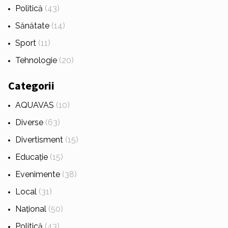
Politică
(43)
Sănătate
(14)
Sport
(11)
Tehnologie
(20)
Categorii
AQUAVAS
(10)
Diverse
(63)
Divertisment
(15)
Educație
(15)
Evenimente
(38)
Local
(31)
Național
(50)
Politică
(43)