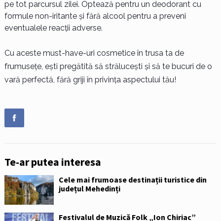
pe tot parcursul zilei. Optează pentru un deodorant cu
formule non-iritante și fără alcool pentru a preveni
eventualele reacții adverse.
Cu aceste must-have-uri cosmetice în trusa ta de
frumusețe, ești pregătită să strălucești și să te bucuri de o
vară perfectă, fără griji în privința aspectului tău!
Te-ar putea interesa
Cele mai frumoase destinații turistice din
județul Mehedinți
Festivalul de Muzică Folk „Ion Chiriac”