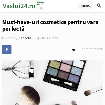
MENU
Must-have-uri cosmetice pentru vara
perfectă
Posted by
Redacția
— aprilie 23, 2024
comments off
1