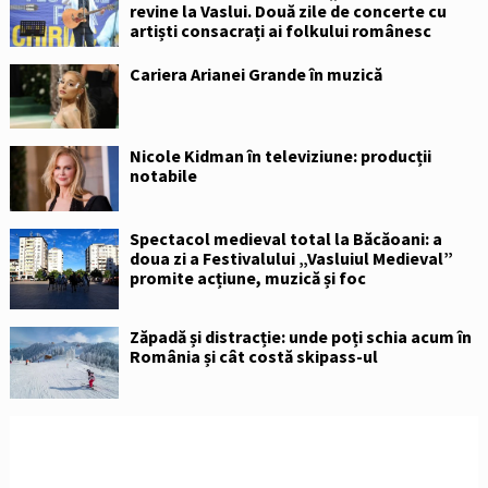
revine la Vaslui. Două zile de concerte cu
artiști consacrați ai folkului românesc
Cariera Arianei Grande în muzică
Nicole Kidman în televiziune: producții
notabile
Spectacol medieval total la Băcăoani: a
doua zi a Festivalului „Vasluiul Medieval”
promite acțiune, muzică și foc
Zăpadă și distracție: unde poți schia acum în
România și cât costă skipass-ul