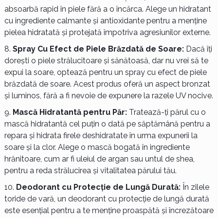
absoarbă rapid în piele fără a o încărca. Alege un hidratant
cu ingrediente calmante și antioxidante pentru a menține
pielea hidratată și protejată împotriva agresiunilor externe.
Spray Cu Efect de Piele Brăzdată de Soare:
Dacă îți
dorești o piele strălucitoare și sănătoasă, dar nu vrei să te
expui la soare, optează pentru un spray cu efect de piele
brăzdată de soare. Acest produs oferă un aspect bronzat
și luminos, fără a fi nevoie de expunere la razele UV nocive.
Mască Hidratantă pentru Păr:
Tratează-ți părul cu o
mască hidratantă cel puțin o dată pe săptămână pentru a
repara și hidrata firele deshidratate în urma expunerii la
soare și la clor. Alege o mască bogată în ingrediente
hrănitoare, cum ar fi uleiul de argan sau untul de shea,
pentru a reda strălucirea și vitalitatea părului tău.
Deodorant cu Protecție de Lungă Durată:
În zilele
toride de vară, un deodorant cu protecție de lungă durată
este esențial pentru a te menține proaspătă și încrezătoare