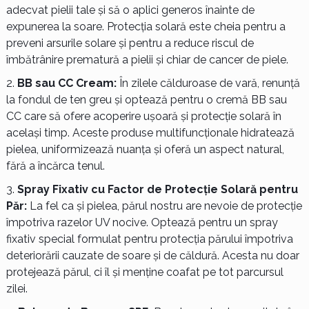
adecvat pielii tale și să o aplici generos înainte de
expunerea la soare. Protecția solară este cheia pentru a
preveni arsurile solare și pentru a reduce riscul de
îmbătrânire prematură a pielii și chiar de cancer de piele.
BB sau CC Cream:
În zilele călduroase de vară, renunță
la fondul de ten greu și optează pentru o cremă BB sau
CC care să ofere acoperire ușoară și protecție solară în
același timp. Aceste produse multifuncționale hidratează
pielea, uniformizează nuanța și oferă un aspect natural,
fără a încărca tenul.
Spray Fixativ cu Factor de Protecție Solară pentru
Păr:
La fel ca și pielea, părul nostru are nevoie de protecție
împotriva razelor UV nocive. Optează pentru un spray
fixativ special formulat pentru protecția părului împotriva
deteriorării cauzate de soare și de căldură. Acesta nu doar
protejează părul, ci îl și menține coafat pe tot parcursul
zilei.