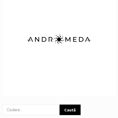
Caută
după: