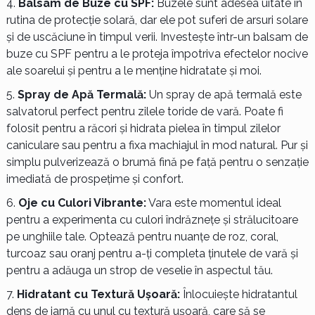
Balsam de Buze cu SPF:
Buzele sunt adesea uitate în
rutina de protecție solară, dar ele pot suferi de arsuri solare
și de uscăciune în timpul verii. Investește într-un balsam de
buze cu SPF pentru a le proteja împotriva efectelor nocive
ale soarelui și pentru a le menține hidratate și moi.
Spray de Apă Termală:
Un spray de apă termală este
salvatorul perfect pentru zilele toride de vară. Poate fi
folosit pentru a răcori și hidrata pielea în timpul zilelor
caniculare sau pentru a fixa machiajul în mod natural. Pur și
simplu pulverizează o brumă fină pe față pentru o senzație
imediată de prospețime și confort.
Oje cu Culori Vibrante:
Vara este momentul ideal
pentru a experimenta cu culori îndrăznețe și strălucitoare
pe unghiile tale. Optează pentru nuanțe de roz, coral,
turcoaz sau oranj pentru a-ți completa ținutele de vară și
pentru a adăuga un strop de veselie în aspectul tău.
Hidratant cu Textură Ușoară:
Înlocuiește hidratantul
dens de iarnă cu unul cu textură ușoară, care să se