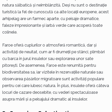
natura sălbatică și neîmblânzită. Deși nu sunt o destinație
turistică la fel de cunoscută ca alte locații europene, acest
arhipelag are un farmec aparte, cu peisaje dramatice,
faleze impresionante și iarbă verde care acoperă toate
colinele.
Faroe oferă cuplurilor o atmosferă romantică, dar și
activități de neuitat, cum ar fi drumeții pe stânci, plimbări
cu barca în jurul insulelor sau explorarea unor sate
pitorești. De asemenea, Faroe este renumită pentru
biodiversitatea sa, iar vizitele în rezervațiile naturale sau
observarea păsărilor migratoare sunt activități populare
pentru cei care iubesc natura. În plus, insulele oferă câteva
locuri de cazare deosebite, cu vederi spectaculoase
asupra mării și a peisajului dramatic al insulelor.