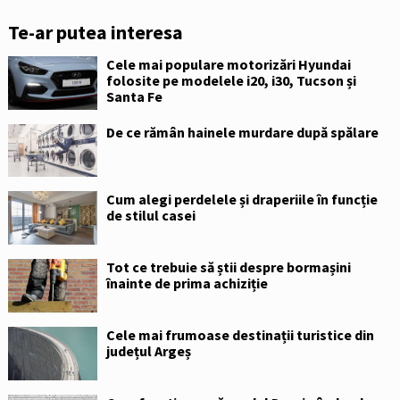
Te-ar putea interesa
Cele mai populare motorizări Hyundai
folosite pe modelele i20, i30, Tucson și
Santa Fe
De ce rămân hainele murdare după spălare
Cum alegi perdelele și draperiile în funcție
de stilul casei
Tot ce trebuie să știi despre bormașini
înainte de prima achiziție
Cele mai frumoase destinații turistice din
județul Argeș