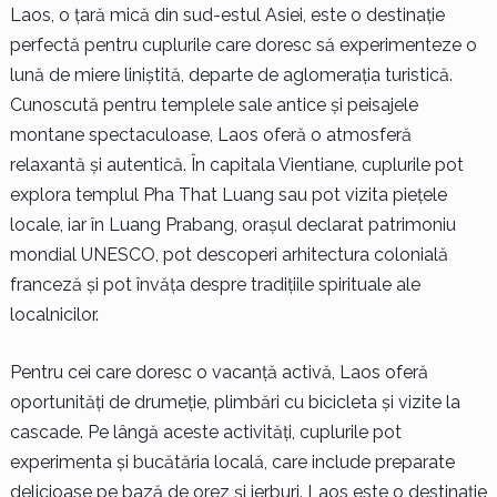
Laos, o țară mică din sud-estul Asiei, este o destinație
perfectă pentru cuplurile care doresc să experimenteze o
lună de miere liniștită, departe de aglomerația turistică.
Cunoscută pentru templele sale antice și peisajele
montane spectaculoase, Laos oferă o atmosferă
relaxantă și autentică. În capitala Vientiane, cuplurile pot
explora templul Pha That Luang sau pot vizita piețele
locale, iar în Luang Prabang, orașul declarat patrimoniu
mondial UNESCO, pot descoperi arhitectura colonială
franceză și pot învăța despre tradițiile spirituale ale
localnicilor.
Pentru cei care doresc o vacanță activă, Laos oferă
oportunități de drumeție, plimbări cu bicicleta și vizite la
cascade. Pe lângă aceste activități, cuplurile pot
experimenta și bucătăria locală, care include preparate
delicioase pe bază de orez și ierburi. Laos este o destinație