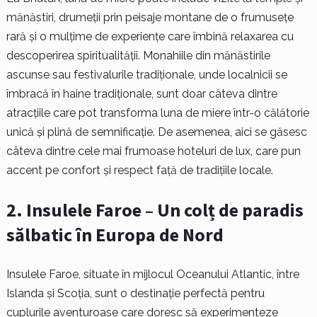
mănăstiri, drumeții prin peisaje montane de o frumusețe
rară și o mulțime de experiențe care îmbină relaxarea cu
descoperirea spiritualității. Monahiile din mănăstirile
ascunse sau festivalurile tradiționale, unde localnicii se
îmbracă în haine tradiționale, sunt doar câteva dintre
atracțiile care pot transforma luna de miere într-o călătorie
unică și plină de semnificație. De asemenea, aici se găsesc
câteva dintre cele mai frumoase hoteluri de lux, care pun
accent pe confort și respect față de tradițiile locale.
2. Insulele Faroe – Un colț de paradis
sălbatic în Europa de Nord
Insulele Faroe, situate în mijlocul Oceanului Atlantic, între
Islanda și Scoția, sunt o destinație perfectă pentru
cuplurile aventuroase care doresc să experimenteze