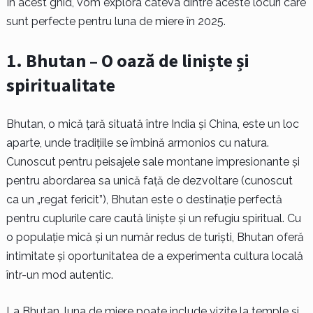
În acest ghid, vom explora câteva dintre aceste locuri care
sunt perfecte pentru luna de miere în 2025.
1. Bhutan – O oază de liniște și
spiritualitate
Bhutan, o mică țară situată între India și China, este un loc
aparte, unde tradițiile se îmbină armonios cu natura.
Cunoscut pentru peisajele sale montane impresionante și
pentru abordarea sa unică față de dezvoltare (cunoscut
ca un „regat fericit”), Bhutan este o destinație perfectă
pentru cuplurile care caută liniște și un refugiu spiritual. Cu
o populație mică și un număr redus de turiști, Bhutan oferă
intimitate și oportunitatea de a experimenta cultura locală
într-un mod autentic.
La Bhutan, luna de miere poate include vizite la temple și