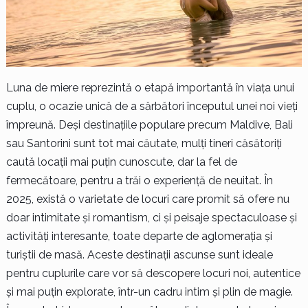
Luna de miere reprezintă o etapă importantă în viața unui
cuplu, o ocazie unică de a sărbători începutul unei noi vieți
împreună. Deși destinațiile populare precum Maldive, Bali
sau Santorini sunt tot mai căutate, mulți tineri căsătoriți
caută locații mai puțin cunoscute, dar la fel de
fermecătoare, pentru a trăi o experiență de neuitat. În
2025, există o varietate de locuri care promit să ofere nu
doar intimitate și romantism, ci și peisaje spectaculoase și
activități interesante, toate departe de aglomerația și
turiștii de masă. Aceste destinații ascunse sunt ideale
pentru cuplurile care vor să descopere locuri noi, autentice
și mai puțin explorate, într-un cadru intim și plin de magie.