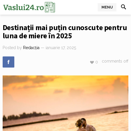
MENU
Destinații mai puțin cunoscute pentru
luna de miere în 2025
Posted by
Redacția
— ianuarie 17, 2025
comments off
0