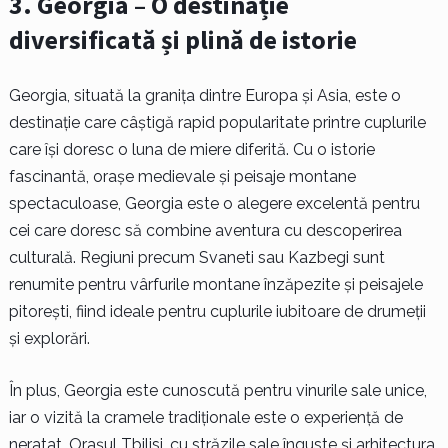
3. Georgia – O destinație
diversificată și plină de istorie
Georgia, situată la granița dintre Europa și Asia, este o
destinație care câștigă rapid popularitate printre cuplurile
care își doresc o luna de miere diferită. Cu o istorie
fascinantă, orașe medievale și peisaje montane
spectaculoase, Georgia este o alegere excelentă pentru
cei care doresc să combine aventura cu descoperirea
culturală. Regiuni precum Svaneti sau Kazbegi sunt
renumite pentru vârfurile montane înzăpezite și peisajele
pitorești, fiind ideale pentru cuplurile iubitoare de drumeții
și explorări.
În plus, Georgia este cunoscută pentru vinurile sale unice,
iar o vizită la cramele tradiționale este o experiență de
neratat. Orașul Tbilisi, cu străzile sale înguste și arhitectura