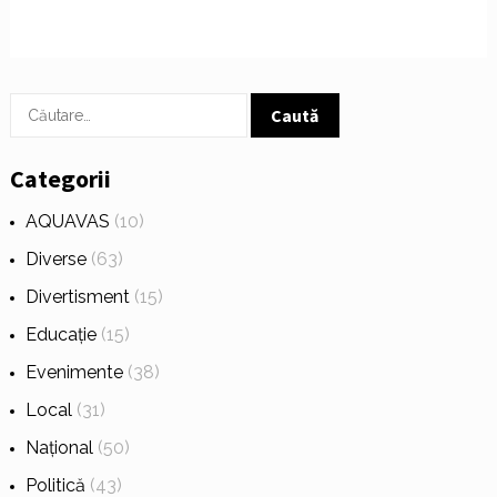
Caută
după:
Categorii
AQUAVAS
(10)
Diverse
(63)
Divertisment
(15)
Educație
(15)
Evenimente
(38)
Local
(31)
Național
(50)
Politică
(43)