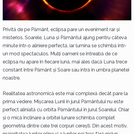
Privită de pe Pământ, eclipsa pare un eveniment rar și
misterios. Soarele, Luna și Pământul ajung pentru câteva
minute într-o aliniere perfectă, iar lumina se schimbă într-
un mod spectaculos. Mulți oameni se întreabă de ce
eclipsa nu apare în fiecare lună, mai ales dacă Luna trece
constant între Pământ și Soare sau intră în umbra planetei
noastre.
Realitatea astronomică este mai complexă decât pare la
prima vedere. Mișcarea Lunii în jurul Pământului nu este
perfect aliniată cu orbita Pământului în jurul Soarelui. Chiar
și o mică înclinare a orbitei lunare schimbă complet
geometria dintre cele trei corpuri cerești. Din acest motiv,
majoritatea lunilor pline și a lunilor noi trec fără niciun