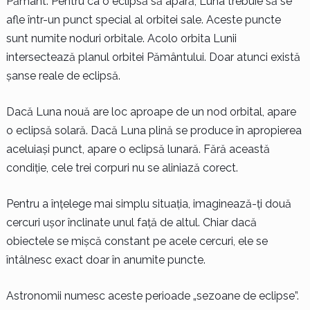
Pământ. Pentru ca o eclipsă să apară, Luna trebuie să se
afle într-un punct special al orbitei sale. Aceste puncte
sunt numite noduri orbitale. Acolo orbita Lunii
intersectează planul orbitei Pământului. Doar atunci există
șanse reale de eclipsă.
Dacă Luna nouă are loc aproape de un nod orbital, apare
o eclipsă solară. Dacă Luna plină se produce în apropierea
aceluiași punct, apare o eclipsă lunară. Fără această
condiție, cele trei corpuri nu se aliniază corect.
Pentru a înțelege mai simplu situația, imaginează-ți două
cercuri ușor înclinate unul față de altul. Chiar dacă
obiectele se mișcă constant pe acele cercuri, ele se
întâlnesc exact doar în anumite puncte.
Astronomii numesc aceste perioade „sezoane de eclipse”.