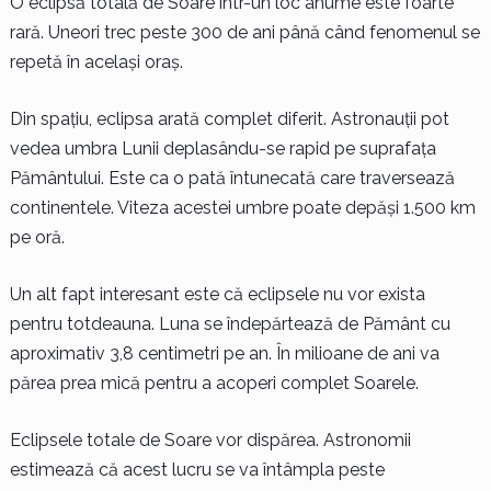
O eclipsă totală de Soare într-un loc anume este foarte
rară. Uneori trec peste 300 de ani până când fenomenul se
repetă în același oraș.
Din spațiu, eclipsa arată complet diferit. Astronauții pot
vedea umbra Lunii deplasându-se rapid pe suprafața
Pământului. Este ca o pată întunecată care traversează
continentele. Viteza acestei umbre poate depăși 1.500 km
pe oră.
Un alt fapt interesant este că eclipsele nu vor exista
pentru totdeauna. Luna se îndepărtează de Pământ cu
aproximativ 3,8 centimetri pe an. În milioane de ani va
părea prea mică pentru a acoperi complet Soarele.
Eclipsele totale de Soare vor dispărea. Astronomii
estimează că acest lucru se va întâmpla peste