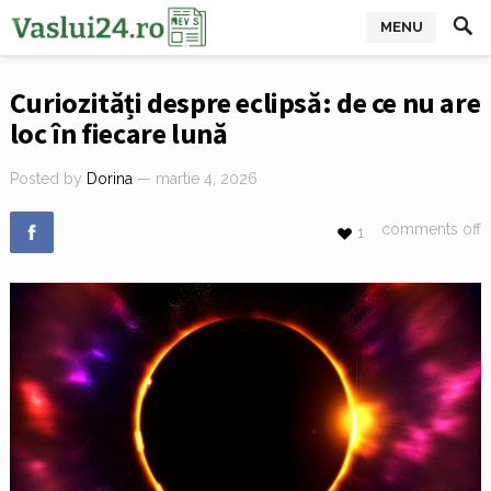
MENU
Curiozități despre eclipsă: de ce nu are
loc în fiecare lună
Posted by
Dorina
— martie 4, 2026
comments off
1