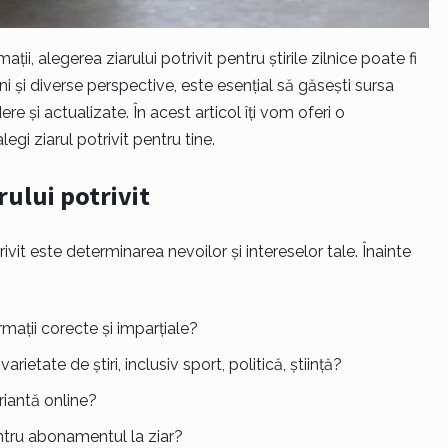
mații, alegerea ziarului potrivit pentru știrile zilnice poate fi
 și diverse perspective, este esențial să găsești sursa
dere și actualizate. În acest articol îți vom oferi o
i ziarul potrivit pentru tine.
rului potrivit
ivit este determinarea nevoilor și intereselor tale. Înainte
ormații corecte și imparțiale?
arietate de știri, inclusiv sport, politică, știință?
ariantă online?
entru abonamentul la ziar?