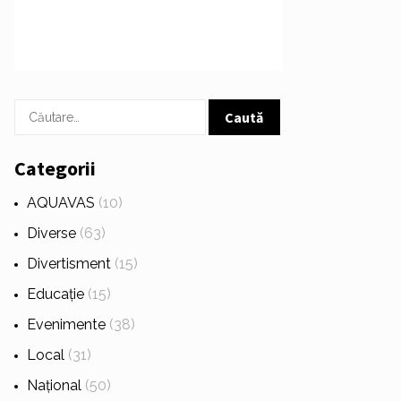
Caută
după:
Categorii
AQUAVAS
(10)
Diverse
(63)
Divertisment
(15)
Educație
(15)
Evenimente
(38)
Local
(31)
Național
(50)