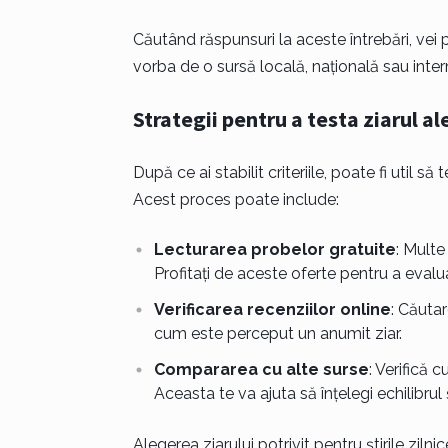
Căutând răspunsuri la aceste întrebări, vei p
vorba de o sursă locală, națională sau inter
Strategii pentru a testa ziarul al
După ce ai stabilit criteriile, poate fi util să
Acest proces poate include:
Lecturarea probelor gratuite
: Multe 
Profitați de aceste oferte pentru a evalua 
Verificarea recenziilor online
: Căutar
cum este perceput un anumit ziar.
Compararea cu alte surse
: Verifică 
Aceasta te va ajuta să înțelegi echilibrul 
Alegerea ziarului potrivit pentru știrile zi