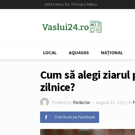
Add menu for: Primary Menu
LOCAL
AQUAVAS
NAȚIONAL
Cum să alegi ziarul p
zilnice?
Posted by
Redacția
— august 22, 2023
in
N
Distribuie pe Facebook