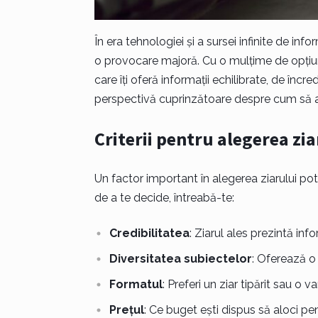
În era tehnologiei și a sursei infinite de infor
o provocare majoră. Cu o mulțime de opțiuni
care îți oferă informații echilibrate, de încre
perspectivă cuprinzătoare despre cum să aleg
Criterii pentru alegerea zia
Un factor important în alegerea ziarului potr
de a te decide, întreabă-te:
Credibilitatea
: Ziarul ales prezintă inf
Diversitatea subiectelor
: Oferează o v
Formatul
: Preferi un ziar tipărit sau o v
Prețul
: Ce buget ești dispus să aloci p