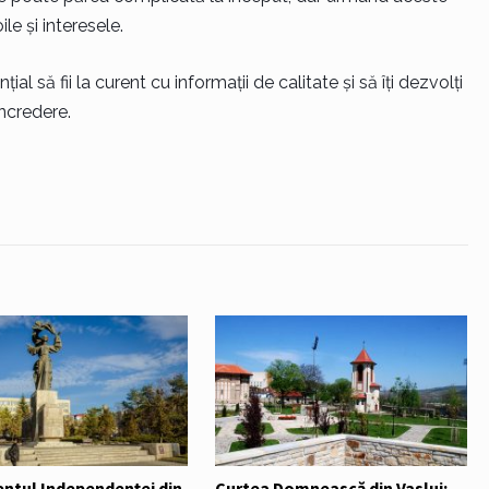
ile și interesele.
al să fii la curent cu informații de calitate și să îți dezvolți
ncredere.
tul Independenței din
Curtea Domnească din Vaslui: