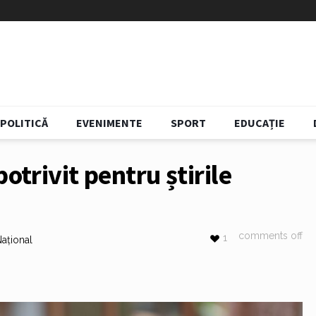
POLITICĂ
EVENIMENTE
SPORT
EDUCAȚIE
otrivit pentru știrile
comments off
1
ațional