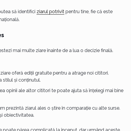
utea să identifici
ziarul potrivit
pentru tine, fie că este
națională.
es
 testezi mai multe ziare înainte de a lua o decizie finală.
ziare oferă ediții gratuite pentru a atrage noi cititori.
stilul și conținutul.
ea opinii ale altor cititori te poate ajuta să înțelegi mai bine
cum prezintă ziarul ales o știre în comparație cu alte surse.
și obiectivitatea.
lnice poate părea complicată la început, dar urmând aceste