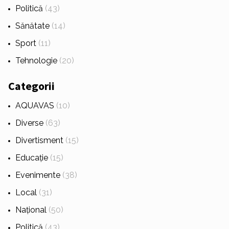
Politică
(43)
Sănătate
(14)
Sport
(11)
Tehnologie
(20)
Categorii
AQUAVAS
(10)
Diverse
(63)
Divertisment
(15)
Educație
(15)
Evenimente
(38)
Local
(31)
Național
(50)
Politică
(43)