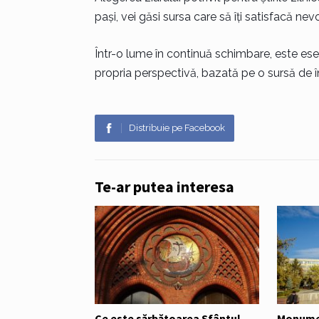
pași, vei găsi sursa care să îți satisfacă nevo
Într-o lume în continuă schimbare, este esenți
propria perspectivă, bazată pe o sursă de î
Distribuie pe Facebook
Te-ar putea interesa
Ce este sărbătoarea Sfântul
Monumen