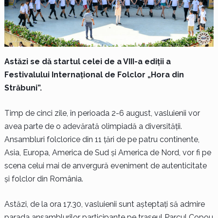
Astăzi se dă startul celei de a VIII-a ediții a
Festivalului Internațional de Folclor „Hora din
Străbuni”.
Timp de cinci zile, în perioada 2-6 august, vasluienii vor
avea parte de o adevărată olimpiadă a diversității.
Ansambluri folclorice din 11 țări de pe patru continente,
Asia, Europa, America de Sud și America de Nord, vor fi pe
scena celui mai de anvergură eveniment de autenticitate
și folclor din România.
Astăzi, de la ora 17.30, vasluienii sunt așteptați să admire
parada ansamblurilor participante pe traseul Parcul Copou