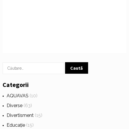
Caută
după:
Categorii
AQUAVAS
(10)
Diverse
(63)
Divertisment
(15)
Educație
(15)