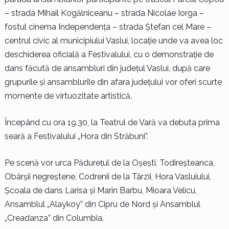
– strada Mihail Kogălniceanu – strada Nicolae Iorga –
fostul cinema Independența – strada Ștefan cel Mare –
centrul civic al municipiului Vaslui, locație unde va avea loc
deschiderea oficială a Festivalului, cu o demonstrație de
dans făcută de ansambluri din județul Vaslui, după care
grupurile și ansamblurile din afara județului vor oferi scurte
momente de virtuozitate artistică.
Începând cu ora 19.30, la Teatrul de Vară va debuta prima
seară a Festivalului „Hora din Străbuni”.
Pe scenă vor urca Pădurețul de la Oșești, Todireșteanca,
Obârșii negreștene, Codrenii de la Târzii, Hora Vasluiului,
Școala de dans Larisa și Marin Barbu, Mioara Velicu,
Ansamblul „Alaykoy” din Cipru de Nord și Ansamblul
„Creadanza” din Columbia.