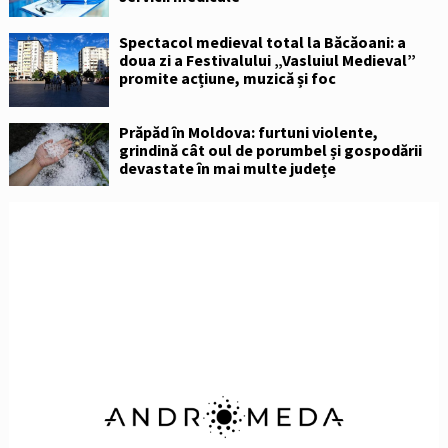
Spectacol medieval total la Băcăoani: a
doua zi a Festivalului „Vasluiul Medieval”
promite acțiune, muzică și foc
Prăpăd în Moldova: furtuni violente,
grindină cât oul de porumbel și gospodării
devastate în mai multe județe