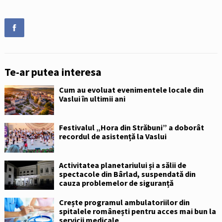
Te-ar putea interesa
Cum au evoluat evenimentele locale din
Vaslui în ultimii ani
Festivalul „Hora din Străbuni” a doborât
recordul de asistență la Vaslui
Activitatea planetariului și a sălii de
spectacole din Bârlad, suspendată din
cauza problemelor de siguranță
Crește programul ambulatoriilor din
spitalele românești pentru acces mai bun la
servicii medicale