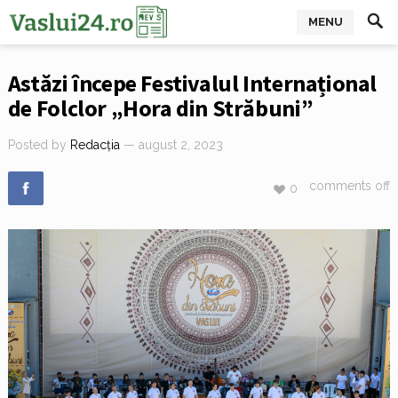
MENU
Astăzi începe Festivalul Internațional
de Folclor „Hora din Străbuni”
Posted by
Redacția
— august 2, 2023
comments off
0