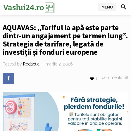
MENU
AQUAVAS: „Tariful la apă este parte
dintr-un angajament pe termen lung”.
Strategia de tarifare, legată de
investiții și fonduri europene
Posted by
Redacția
— martie 2, 2026
comments off
1