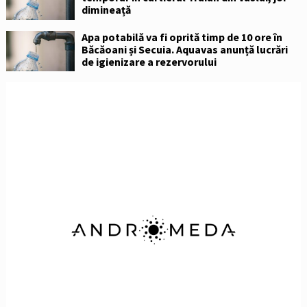
dimineață
Apa potabilă va fi oprită timp de 10 ore în
Băcăoani și Secuia. Aquavas anunță lucrări
de igienizare a rezervorului