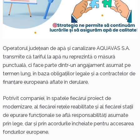
Operatorul județean de apă și canalizare AQUAVAS S.A.
transmite că tariful la apă nu reprezintă o măsură
punctuală, ci face parte dintr-un angajament asumat pe
termen lung, în baza obligațiilor legale și a contractelor de
finanțare europeană aflate în derulare.
Potrivit companiei, în spatele fiecărui proiect de
modernizare, al fiecărei rețele reabilitate și al fiecărei stații
de epurare funcționale se află responsabilități asumate
prin lege, dar și prin acordurile încheiate pentru accesarea
fondurilor europene.