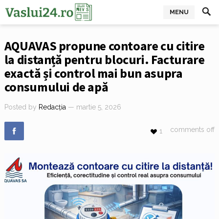
MENU
AQUAVAS propune contoare cu citire
la distanță pentru blocuri. Facturare
exactă și control mai bun asupra
consumului de apă
Posted by
Redacția
— martie 5, 2026
comments off
1