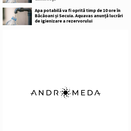
Apa potabilă va fi oprită timp de 10 ore în
Băcăoani și Secuia. Aquavas anunță lucrări
de igienizare a rezervorului