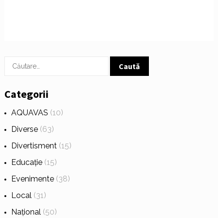
Caută
după:
Categorii
AQUAVAS
(10)
Diverse
(63)
Divertisment
(15)
Educație
(15)
Evenimente
(38)
Local
(31)
Național
(50)