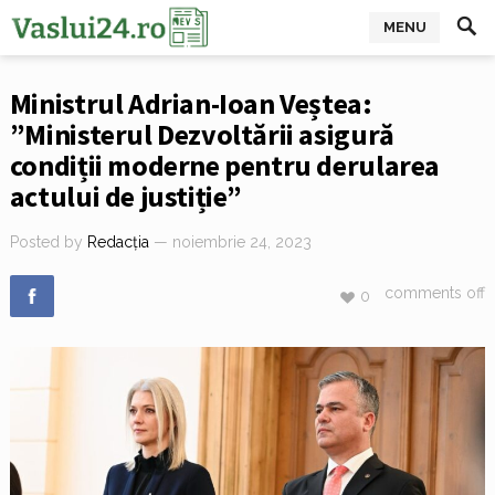
MENU
Ministrul Adrian-Ioan Veștea:
”Ministerul Dezvoltării asigură
condiții moderne pentru derularea
actului de justiție”
Posted by
Redacția
— noiembrie 24, 2023
comments off
0