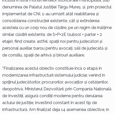
inclusă în lista monumentelor istorice ale municipiului, sub
denumirea de Palatul Justiției Târgu Mureș, și, prin proiectul
implementat de CNI, s-au urmărit atât reabilitarea și
consolidarea construcției existente, cât și extinderea
acesteia cu un corp nou de clădire, pe un regim de înălțime
similar clădirii existente, de S+P+2E (subsol + parter + 2
etaje), fiind create, astfel, spații noi pentru judecători și
personal auxiliar, barou pentru avocați, săli de judecată și
de consiliu, spații de arhivă și birouri auxiliare.
”Finalizarea acestui obiectiv constituie încă o etapă în
modernizarea infrastructurii sistemului judiciar, venind în
sprijinul judecătorilor, procurorilor, avocaților și cetățenilor,
deopotrivă. Ministerul Dezvoltării, prin Compania Națională
de Investiții, asigură condiții moderne pentru derularea
actului de justiție, investind constant în acest tip de
infrastructură. Am finalizat deja 14 asemenea obiective, în