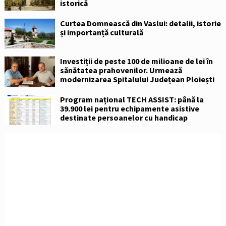
istorică
Curtea Domnească din Vaslui: detalii, istorie
și importanță culturală
Investiții de peste 100 de milioane de lei în
sănătatea prahovenilor. Urmează
modernizarea Spitalului Județean Ploiești
Program național TECH ASSIST: până la
39.900 lei pentru echipamente asistive
destinate persoanelor cu handicap