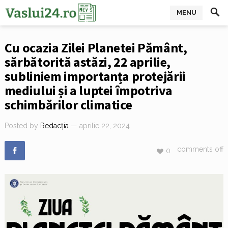
MENU
Cu ocazia Zilei Planetei Pământ,
sărbătorită astăzi, 22 aprilie,
subliniem importanța protejării
mediului și a luptei împotriva
schimbărilor climatice
Posted by
Redacția
— aprilie 22, 2024
comments off
0