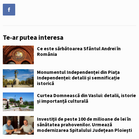
Te-ar putea interesa
Ce este sărbătoarea Sfântul Andrei în
România
Monumentul Independenței din Piața
Independenței: detalii și semnificație
istorică
Curtea Domnească din Vaslui: detalii, istorie
și importanță culturală
Investiții de peste 100 de milioane de lei în
sănătatea prahovenilor. Urmează
modernizarea Spitalului Județean Ploiești