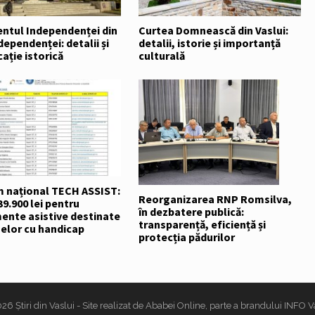
tul Independenței din
Curtea Domnească din Vaslui:
dependenței: detalii și
detalii, istorie și importanță
ație istorică
culturală
 național TECH ASSIST:
Reorganizarea RNP Romsilva,
39.900 lei pentru
în dezbatere publică:
ente asistive destinate
transparență, eficiență și
elor cu handicap
protecția pădurilor
026
Știri din Vaslui
- Site realizat de
Ababei Online
, parte a brandului
INFO V