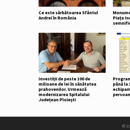
Ce este sărbătoarea Sfântul
Monumen
Andrei în România
Piața In
semnific
Investiții de peste 100 de
Program
milioane de lei în sănătatea
până la 
prahovenilor. Urmează
echipam
modernizarea Spitalului
persoan
Județean Ploiești
© 2