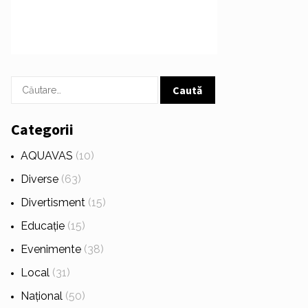
Caută
după:
Categorii
AQUAVAS
(10)
Diverse
(63)
Divertisment
(15)
Educație
(15)
Evenimente
(38)
Local
(31)
Național
(50)