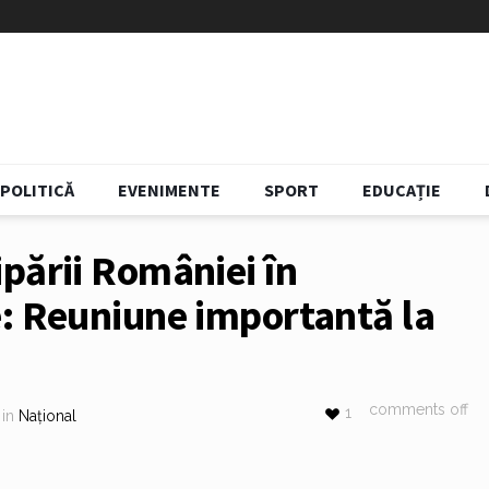
POLITICĂ
EVENIMENTE
SPORT
EDUCAȚIE
pării României în
: Reuniune importantă la
comments off
1
in
Național