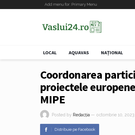
Add menu for: Primary Menu
LOCAL
AQUAVAS
NAȚIONAL
Coordonarea partici
proiectele europene
MIPE
Posted by
Redacția
— octombrie 10, 2023
Distribuie pe Facebook