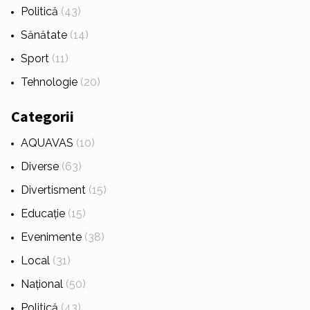
Politică
(43)
Sănătate
(14)
Sport
(11)
Tehnologie
(20)
Categorii
AQUAVAS
(10)
Diverse
(63)
Divertisment
(15)
Educație
(15)
Evenimente
(38)
Local
(31)
Național
(50)
Politică
(43)